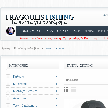
Ο Λ
ΠΟΙΟΙ ΕΙΜΑΣΤΕ
ΝΕΑ ΠΡΟΪΟΝΤΑ
ΦΩΤΟΓΡΑΦΙΕΣ
ΒΙΝΤΕ
Καταστήμα ειδών αλιείας Γιάννης Φραγκούλης. Μ.Καταπότη 46 . Τη
Αρχική
Κατάδυση-Κολύμβηση
Γάντια - Σκούφοι
ΚΑΤΗΓΟΡΙΕΣ
ΓΆΝΤΙΑ - ΣΚΟΎΦΟΙ
Καλάμια
5 Προϊόν(τα)
Μηχανάκια
Μισινέζες-Πετονιές
Αγκίστρια
Τεχνητά Δολώματα