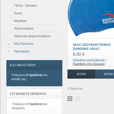
Γάντια - Σκούφοι
Ζώνες
Μαχαίρια
Ψαροτούφεκα
Αξεσουάρ ψαροντούφεκου
Νέα Προϊόντα
SEAC ΣΚΟΥΦΑΚΙ ΠΙΣΙΝΑΣ
ΣΙΛΙΚΟΝΗΣ ADULT
Προσφορές
8,00 €
|
Πρόσθεση στα Επιθυμητά
Πρόσθεση στην Σύγκριση
ΚΑΛΑΘΙ ΑΓΟΡΩΝ
ΑΓΟΡΆ
DETAIL
Υπάρχουν
0 προϊόντα
στο
καλάθι σας.
5 Προϊόν(τα)
ΣΥΓΚΡΙΝΕΤΕ ΠΡΟΪΟΝΤΑ
Υπάρχουν
0 προϊόντα
για
σύγκριση.