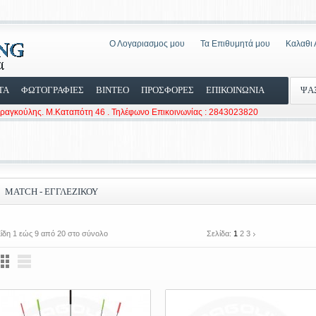
Ο Λογαριασμος μου
Τα Επιθυμητά μου
Καλαθι
ΤΑ
ΦΩΤΟΓΡΑΦΙΕΣ
ΒΙΝΤΕΟ
ΠΡΟΣΦΟΡΕΣ
ΕΠΙΚΟΙΝΩΝΙΑ
ΨΑ
Φραγκούλης. Μ.Καταπότη 46 . Τηλέφωνο Επικοινωνίας : 2843023820
MATCH - ΕΓΓΛΈΖΙΚΟΥ
ίδη 1 εώς 9 από 20 στο σύνολο
Σελίδα:
1
2
3