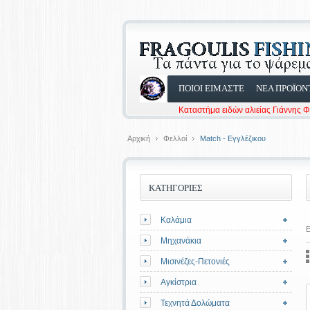
ΠΟΙΟΙ ΕΙΜΑΣΤΕ
ΝΕΑ ΠΡΟΪΟΝ
Καταστήμα ειδών αλιείας Γιάννης 
Αρχική
Φελλοί
Match - Εγγλέζικου
ΚΑΤΗΓΟΡΙΕΣ
Καλάμια
Ε
Μηχανάκια
Μισινέζες-Πετονιές
Αγκίστρια
Τεχνητά Δολώματα