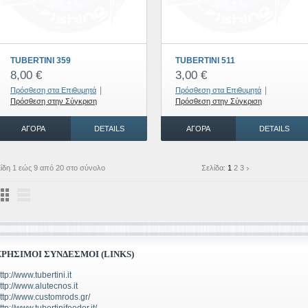
TUBERTINI 359
TUBERTINI 511
8,00 €
3,00 €
|
|
Πρόσθεση στα Επιθυμητά
Πρόσθεση στα Επιθυμητά
Πρόσθεση στην Σύγκριση
Πρόσθεση στην Σύγκριση
ΑΓΟΡΆ
DETAILS
ΑΓΟΡΆ
DETAILS
ίδη 1 εώς 9 από 20 στο σύνολο
Σελίδα:
1
2
3
ΧΡΉΣΙΜΟΙ ΣΎΝΔΕΣΜΟΙ (LINKS)
ttp://www.tubertini.it
ttp://www.alutecnos.it
ttp://www.customrods.gr/