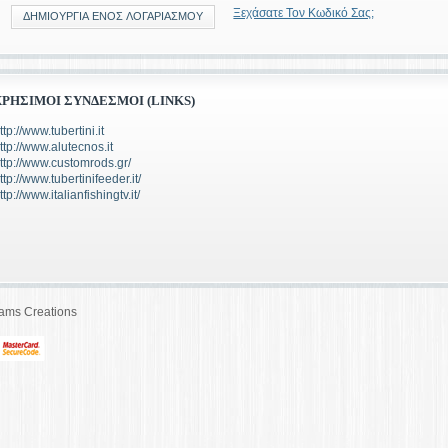
Ξεχάσατε Τον Κωδικό Σας;
ΔΗΜΙΟΥΡΓΊΑ ΕΝΌΣ ΛΟΓΑΡΙΑΣΜΟΎ
ΧΡΉΣΙΜΟΙ ΣΎΝΔΕΣΜΟΙ (LINKS)
ttp://www.tubertini.it
ttp://www.alutecnos.it
ttp://www.customrods.gr/
ttp://www.tubertinifeeder.it/
ttp://www.italianfishingtv.it/
eams Creations