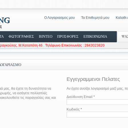
Ο Λογαριασμος μου
Τα Επιθυμητά μου
Καλαθι
ΤΑ
ΦΩΤΟΓΡΑΦΙΕΣ
ΒΙΝΤΕΟ
ΠΡΟΣΦΟΡΕΣ
ΕΠΙΚΟΙΝΩΝΙΑ
ΨΑ
Φραγκούλης. Μ.Καταπότη 46 . Τηλέφωνο Επικοινωνίας : 2843023820
ΟΓΑΡΙΑΣΜΌ
Εγγεγραμμενοι Πελατες
 μας, θα έχετε τη δυνατότητα να
Αν έχετε ανοίξει λογαριασμό μαζί μας, 
ηρωμής, να εισάγετε πολλαπλές
Διεύθυνση Email
*
ρακολουθείτε τις παραγγελίες σας και
Κωδικός
*