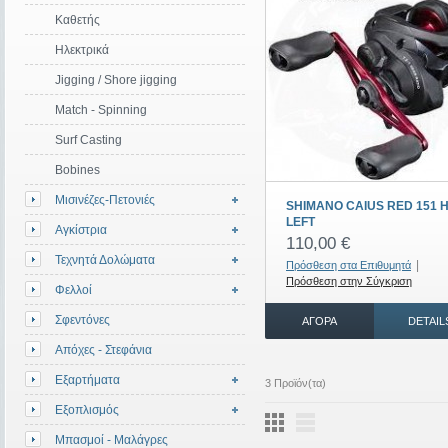
Καθετής
Ηλεκτρικά
Jigging / Shore jigging
Match - Spinning
Surf Casting
Bobines
Μισινέζες-Πετονιές
SHIMANO CAIUS RED 151 
LEFT
Αγκίστρια
110,00 €
Τεχνητά Δολώματα
|
Πρόσθεση στα Επιθυμητά
Πρόσθεση στην Σύγκριση
Φελλοί
Σφεντόνες
ΑΓΟΡΆ
DETAIL
Απόχες - Στεφάνια
Εξαρτήματα
3 Προϊόν(τα)
Εξοπλισμός
Μπασμοί - Μαλάγρες