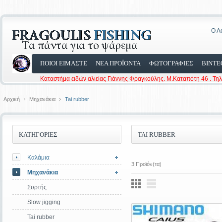
Ο Λ
ΠΟΙΟΙ ΕΙΜΑΣΤΕ
ΝΕΑ ΠΡΟΪΟΝΤΑ
ΦΩΤΟΓΡΑΦΙΕΣ
ΒΙΝΤΕ
Καταστήμα ειδών αλιείας Γιάννης Φραγκούλης. Μ.Καταπότη 46 . Τη
Αρχική
Μηχανάκια
Tai rubber
ΚΑΤΗΓΟΡΙΕΣ
TAI RUBBER
Καλάμια
3 Προϊόν(τα)
Μηχανάκια
Συρτής
Slow jigging
Tai rubber