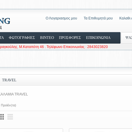
Ο Λογαριασμος μου
Τα Επιθυμητά μου
Καλαθι
ΤΑ
ΦΩΤΟΓΡΑΦΙΕΣ
ΒΙΝΤΕΟ
ΠΡΟΣΦΟΡΕΣ
ΕΠΙΚΟΙΝΩΝΙΑ
ΨΑ
Φραγκούλης. Μ.Καταπότη 46 . Τηλέφωνο Επικοινωνίας : 2843023820
TRAVEL
ΚΑΛΑΜΙΑ TRAVEL
 Προϊόν(τα)