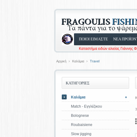
ΠΟΙΟΙ ΕΙΜΑΣΤΕ
ΝΕΑ ΠΡΟΪΟΝ
Καταστήμα ειδών αλιείας Γιάννης 
Αρχική
Καλάμια
Travel
ΚΑΤΗΓΟΡΙΕΣ
Καλάμια
Match - Εγγλέζικου
3
Bolognese
Roubaisiene
Slow jigging