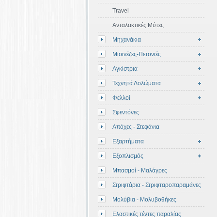
Travel
Ανταλακτικές Μύτες
Μηχανάκια
Μισινέζες-Πετονιές
Αγκίστρια
Τεχνητά Δολώματα
Φελλοί
Σφεντόνες
Απόχες - Στεφάνια
Εξαρτήματα
Εξοπλισμός
Μπασμοί - Μαλάγρες
Στριφτάρια - Στριφταροπαραμάνες
Μολύβια - Μολυβοθήκες
Ελαστικές τέντες παραλίας