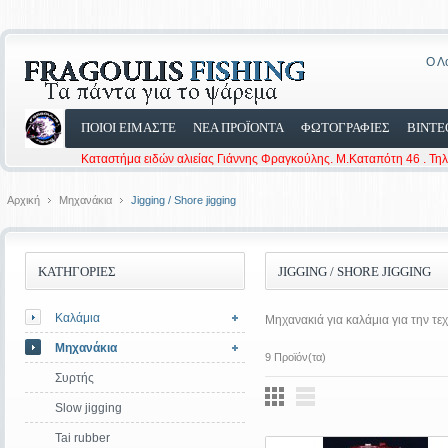
Ο Λ
ΠΟΙΟΙ ΕΙΜΑΣΤΕ
ΝΕΑ ΠΡΟΪΟΝΤΑ
ΦΩΤΟΓΡΑΦΙΕΣ
ΒΙΝΤΕ
Καταστήμα ειδών αλιείας Γιάννης Φραγκούλης. Μ.Καταπότη 46 . Τη
Αρχική
Μηχανάκια
Jigging / Shore jigging
ΚΑΤΗΓΟΡΙΕΣ
JIGGING / SHORE JIGGING
Καλάμια
Μηχανακιά για καλάμια για την τεχ
Μηχανάκια
9 Προϊόν(τα)
Συρτής
Slow jigging
Tai rubber