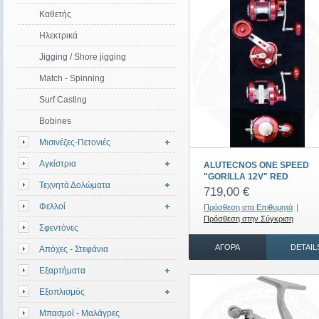
Καθετής
Ηλεκτρικά
Jigging / Shore jigging
Match - Spinning
Surf Casting
Bobines
Μισινέζες-Πετονιές
Αγκίστρια
ALUTECNOS ONE SPEED
"GORILLA 12V" RED
Τεχνητά Δολώματα
719,00 €
Φελλοί
|
Πρόσθεση στα Επιθυμητά
Πρόσθεση στην Σύγκριση
Σφεντόνες
ΑΓΟΡΆ
DETAIL
Απόχες - Στεφάνια
Εξαρτήματα
Εξοπλισμός
Μπασμοί - Μαλάγρες