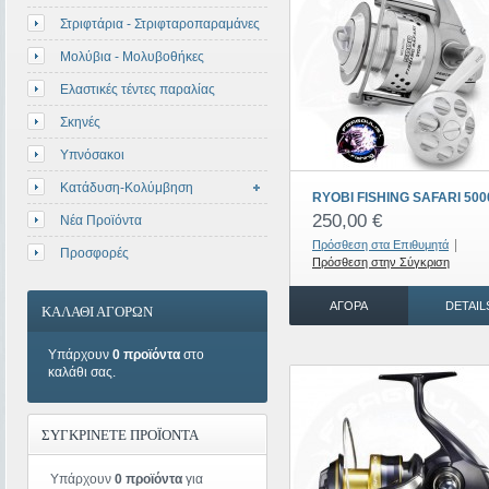
Στριφτάρια - Στριφταροπαραμάνες
Μολύβια - Μολυβοθήκες
Ελαστικές τέντες παραλίας
Σκηνές
Υπνόσακοι
Κατάδυση-Κολύμβηση
RYOBI FISHING SAFARI 500
250,00 €
Νέα Προϊόντα
|
Πρόσθεση στα Επιθυμητά
Προσφορές
Πρόσθεση στην Σύγκριση
ΑΓΟΡΆ
DETAIL
ΚΑΛΑΘΙ ΑΓΟΡΩΝ
Υπάρχουν
0 προϊόντα
στο
καλάθι σας.
ΣΥΓΚΡΙΝΕΤΕ ΠΡΟΪΟΝΤΑ
Υπάρχουν
0 προϊόντα
για