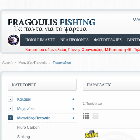
Ο Λ
ΠΟΙΟΙ ΕΙΜΑΣΤΕ
ΝΕΑ ΠΡΟΪΟΝΤΑ
ΦΩΤΟΓΡΑΦΙΕΣ
ΒΙΝΤΕ
Καταστήμα ειδών αλιείας Γιάννης Φραγκούλης. Μ.Καταπότη 46 . Τη
Αρχική
Μισινέζες-Πετονιές
Παραγαδιού
ΚΑΤΗΓΟΡΙΕΣ
ΠΑΡΑΓΑΔΙΟΎ
Καλάμια
1 Προϊόν(τα)
Μηχανάκια
Μισινέζες-Πετονιές
Fluro Carbon
Sinking