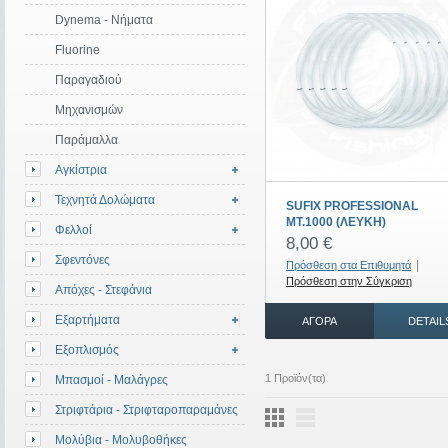
Dynema - Νήματα
Fluorine
Παραγαδιού
Μηχανισμών
Παράμαλλα
Αγκίστρια
Τεχνητά Δολώματα
SUFIX PROFESSIONAL
MT.1000 (ΛΕΥΚΗ)
Φελλοί
8,00 €
Σφεντόνες
|
Πρόσθεση στα Επιθυμητά
Πρόσθεση στην Σύγκριση
Απόχες - Στεφάνια
Εξαρτήματα
ΑΓΟΡΆ
DETAIL
Εξοπλισμός
1 Προϊόν(τα)
Μπασμοί - Μαλάγρες
Στριφτάρια - Στριφταροπαραμάνες
Μολύβια - Μολυβοθήκες