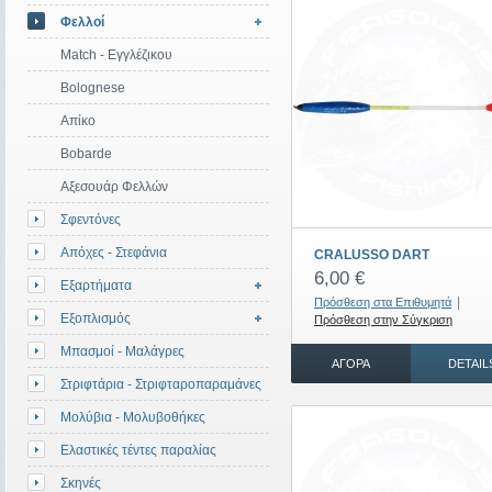
Φελλοί
Match - Εγγλέζικου
Bolognese
Απίκο
Bobarde
Αξεσουάρ Φελλών
Σφεντόνες
Απόχες - Στεφάνια
CRALUSSO DART
6,00 €
Εξαρτήματα
|
Πρόσθεση στα Επιθυμητά
Εξοπλισμός
Πρόσθεση στην Σύγκριση
Μπασμοί - Μαλάγρες
ΑΓΟΡΆ
DETAIL
Στριφτάρια - Στριφταροπαραμάνες
Μολύβια - Μολυβοθήκες
Ελαστικές τέντες παραλίας
Σκηνές