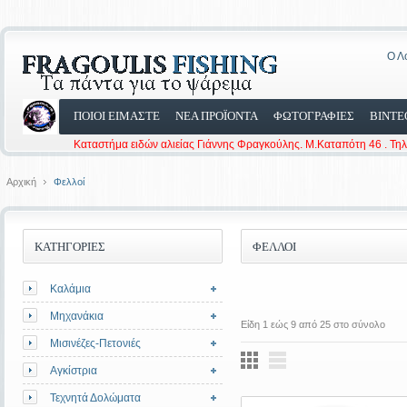
Ο Λ
ΠΟΙΟΙ ΕΙΜΑΣΤΕ
ΝΕΑ ΠΡΟΪΟΝΤΑ
ΦΩΤΟΓΡΑΦΙΕΣ
ΒΙΝΤΕ
Καταστήμα ειδών αλιείας Γιάννης Φραγκούλης. Μ.Καταπότη 46 . Τη
Αρχική
Φελλοί
ΚΑΤΗΓΟΡΙΕΣ
ΦΕΛΛΟΊ
Καλάμια
Μηχανάκια
Είδη 1 εώς 9 από 25 στο σύνολο
Μισινέζες-Πετονιές
Αγκίστρια
Τεχνητά Δολώματα