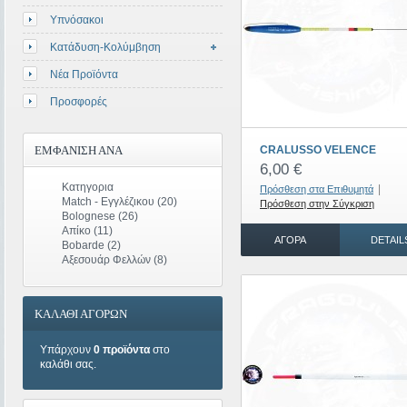
Υπνόσακοι
Κατάδυση-Κολύμβηση
Νέα Προϊόντα
Προσφορές
ΕΜΦΆΝΙΣΗ ΑΝΆ
CRALUSSO VELENCE
6,00 €
Κατηγορια
|
Πρόσθεση στα Επιθυμητά
Match - Εγγλέζικου
(20)
Πρόσθεση στην Σύγκριση
Bolognese
(26)
Απίκο
(11)
ΑΓΟΡΆ
DETAIL
Bobarde
(2)
Αξεσουάρ Φελλών
(8)
ΚΑΛΑΘΙ ΑΓΟΡΩΝ
Υπάρχουν
0 προϊόντα
στο
καλάθι σας.