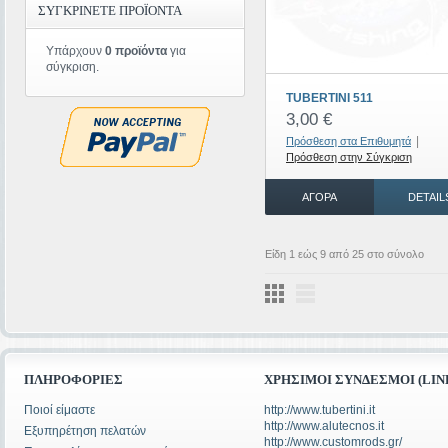
ΣΥΓΚΡΙΝΕΤΕ ΠΡΟΪΟΝΤΑ
Υπάρχουν
0 προϊόντα
για
σύγκριση.
TUBERTINI 511
3,00 €
|
Πρόσθεση στα Επιθυμητά
Πρόσθεση στην Σύγκριση
ΑΓΟΡΆ
DETAIL
Είδη 1 εώς 9 από 25 στο σύνολο
ΠΛΗΡΟΦΟΡΊΕΣ
ΧΡΉΣΙΜΟΙ ΣΎΝΔΕΣΜΟΙ (LIN
Ποιοί είμαστε
http://www.tubertini.it
http://www.alutecnos.it
Εξυπηρέτηση πελατών
http://www.customrods.gr/