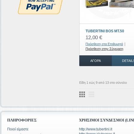
TUBERTINI BOS MT.50
12,00 €
|
Πρόσθεση στα Επιθυμητά
Πρόσθεση στην Σύγκριση
ΑΓΟΡΆ
DETAIL
Είδη 1 εώς 9 από 13 στο σύνολο
ΠΛΗΡΟΦΟΡΊΕΣ
ΧΡΉΣΙΜΟΙ ΣΎΝΔΕΣΜΟΙ (LIN
Ποιοί είμαστε
http://www.tubertini.it