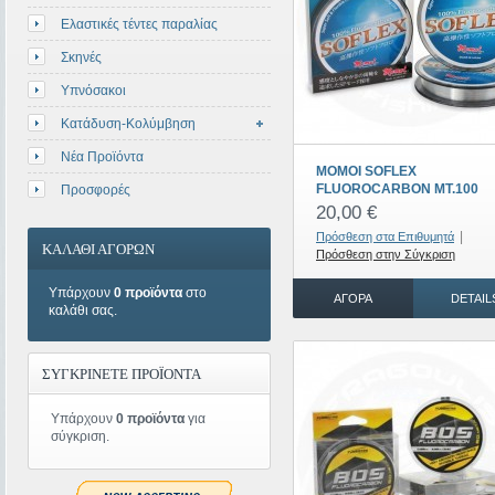
Ελαστικές τέντες παραλίας
Σκηνές
Υπνόσακοι
Κατάδυση-Κολύμβηση
Νέα Προϊόντα
MOMOI SOFLEX
FLUOROCARBON MT.100
Προσφορές
20,00 €
|
Πρόσθεση στα Επιθυμητά
ΚΑΛΑΘΙ ΑΓΟΡΩΝ
Πρόσθεση στην Σύγκριση
Υπάρχουν
0 προϊόντα
στο
ΑΓΟΡΆ
DETAIL
καλάθι σας.
ΣΥΓΚΡΙΝΕΤΕ ΠΡΟΪΟΝΤΑ
Υπάρχουν
0 προϊόντα
για
σύγκριση.