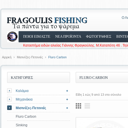
Ο Λ
ΠΟΙΟΙ ΕΙΜΑΣΤΕ
ΝΕΑ ΠΡΟΪΟΝΤΑ
ΦΩΤΟΓΡΑΦΙΕΣ
ΒΙΝΤΕ
Καταστήμα ειδών αλιείας Γιάννης Φραγκούλης. Μ.Καταπότη 46 . Τη
Αρχική
Μισινέζες-Πετονιές
Fluro Carbon
ΚΑΤΗΓΟΡΙΕΣ
FLURO CARBON
Καλάμια
Είδη 1 εώς 9 από 13 στο σύνολο
Μηχανάκια
Μισινέζες-Πετονιές
Fluro Carbon
Sinking