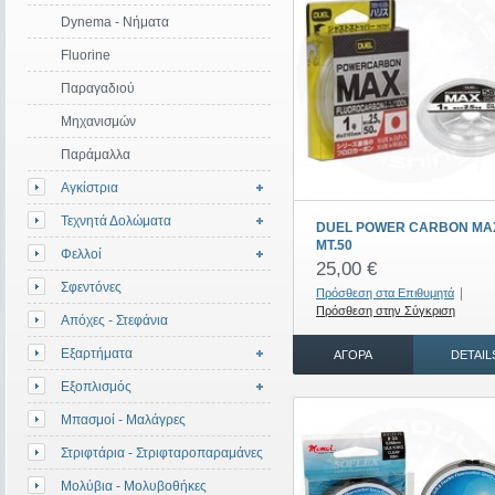
Dynema - Νήματα
Fluorine
Παραγαδιού
Μηχανισμών
Παράμαλλα
Αγκίστρια
Τεχνητά Δολώματα
DUEL POWER CARBON MA
MT.50
Φελλοί
25,00 €
Σφεντόνες
|
Πρόσθεση στα Επιθυμητά
Πρόσθεση στην Σύγκριση
Απόχες - Στεφάνια
Εξαρτήματα
ΑΓΟΡΆ
DETAIL
Εξοπλισμός
Μπασμοί - Μαλάγρες
Στριφτάρια - Στριφταροπαραμάνες
Μολύβια - Μολυβοθήκες