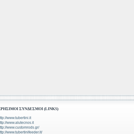
ΧΡΉΣΙΜΟΙ ΣΎΝΔΕΣΜΟΙ (LINKS)
ttp://www.tubertini.it
ttp://www.alutecnos.it
ttp://www.customrods.gr/
ttp://www.tubertinifeeder.it/