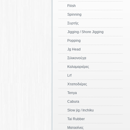
Fiiish
Spinning
Συρτής
Jigging / Shore Jigging
Popping
Jg Head
Σιλικονούχα
Καλαμαριέρες
Lrf
Χταποδιέρες
Tenya
Cabura
Slow jig / Ιnchiku
Tai Rubber
Ματασίνες