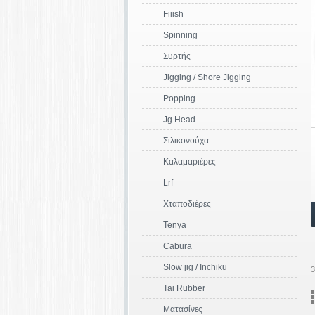
Fiiish
Spinning
Συρτής
Jigging / Shore Jigging
Popping
Jg Head
Σιλικονούχα
Καλαμαριέρες
Lrf
Χταποδιέρες
Tenya
Cabura
Slow jig / Ιnchiku
3
Tai Rubber
Ματασίνες