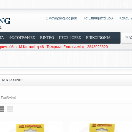
Ο Λογαριασμος μου
Τα Επιθυμητά μου
Καλαθι
ΤΑ
ΦΩΤΟΓΡΑΦΙΕΣ
ΒΙΝΤΕΟ
ΠΡΟΣΦΟΡΕΣ
ΕΠΙΚΟΙΝΩΝΙΑ
ΨΑ
Φραγκούλης. Μ.Καταπότη 46 . Τηλέφωνο Επικοινωνίας : 2843023820
ΜΑΤΑΣΊΝΕΣ
 Προϊόν(τα)