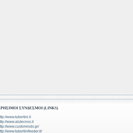
ΧΡΉΣΙΜΟΙ ΣΎΝΔΕΣΜΟΙ (LINKS)
ttp://www.tubertini.it
ttp://www.alutecnos.it
ttp://www.customrods.gr/
ttp://www.tubertinifeeder.it/