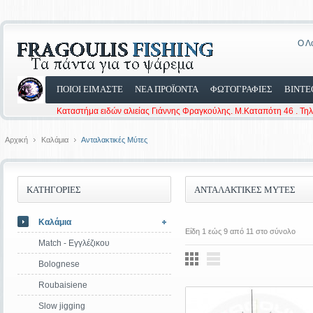
Ο Λ
ΠΟΙΟΙ ΕΙΜΑΣΤΕ
ΝΕΑ ΠΡΟΪΟΝΤΑ
ΦΩΤΟΓΡΑΦΙΕΣ
ΒΙΝΤΕ
Καταστήμα ειδών αλιείας Γιάννης Φραγκούλης. Μ.Καταπότη 46 . Τη
Αρχική
Καλάμια
Ανταλακτικές Μύτες
ΚΑΤΗΓΟΡΙΕΣ
ΑΝΤΑΛΑΚΤΙΚΈΣ ΜΎΤΕΣ
Καλάμια
Είδη 1 εώς 9 από 11 στο σύνολο
Match - Εγγλέζικου
Bolognese
Roubaisiene
Slow jigging