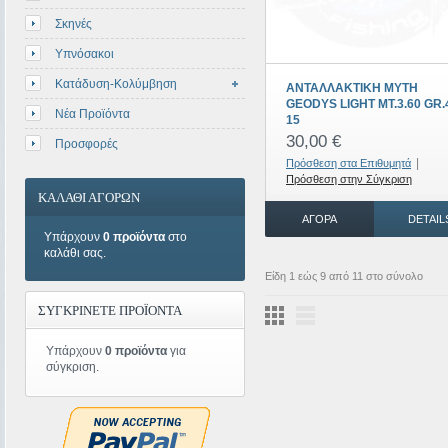
Σκηνές
Υπνόσακοι
Κατάδυση-Κολύμβηση
ΑΝΤΑΛΛΑΚΤΙΚΗ ΜΥΤΗ
GEODYS LIGHT MT.3.60 GR.
Νέα Προϊόντα
15
30,00 €
Προσφορές
|
Πρόσθεση στα Επιθυμητά
Πρόσθεση στην Σύγκριση
ΚΑΛΑΘΙ ΑΓΟΡΩΝ
ΑΓΟΡΆ
DETAIL
Υπάρχουν
0 προϊόντα
στο
καλάθι σας.
Είδη 1 εώς 9 από 11 στο σύνολο
ΣΥΓΚΡΙΝΕΤΕ ΠΡΟΪΟΝΤΑ
Υπάρχουν
0 προϊόντα
για
σύγκριση.