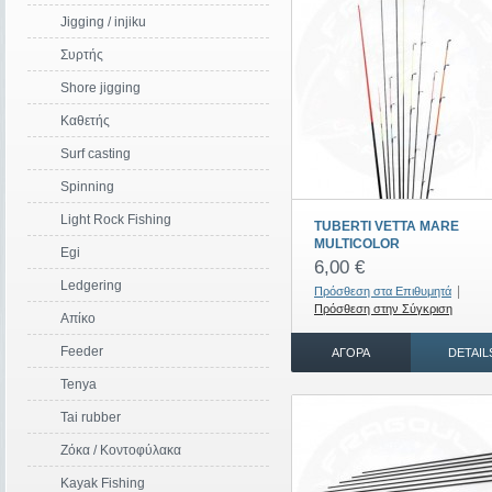
Jigging / injiku
Συρτής
Shore jigging
Καθετής
Surf casting
Spinning
Light Rock Fishing
TUBERTI VETTA MARE
MULTICOLOR
Egi
6,00 €
Ledgering
|
Πρόσθεση στα Επιθυμητά
Πρόσθεση στην Σύγκριση
Απίκο
Feeder
ΑΓΟΡΆ
DETAIL
Tenya
Tai rubber
Ζόκα / Κοντοφύλακα
Kayak Fishing