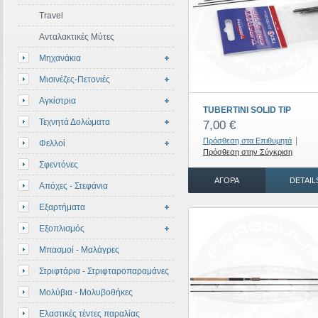
Travel
Ανταλακτικές Μύτες
Μηχανάκια
Μισινέζες-Πετονιές
Αγκίστρια
TUBERTINI SOLID TIP
Τεχνητά Δολώματα
7,00 €
|
Πρόσθεση στα Επιθυμητά
Φελλοί
Πρόσθεση στην Σύγκριση
Σφεντόνες
ΑΓΟΡΆ
DETAIL
Απόχες - Στεφάνια
Εξαρτήματα
Εξοπλισμός
Μπασμοί - Μαλάγρες
Στριφτάρια - Στριφταροπαραμάνες
Μολύβια - Μολυβοθήκες
Ελαστικές τέντες παραλίας