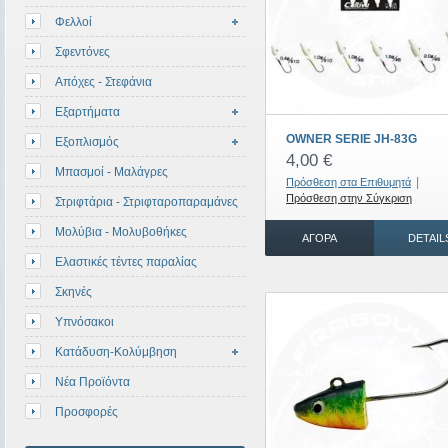
Φελλοί
Σφεντόνες
Απόχες - Στεφάνια
Εξαρτήματα
OWNER SERIE JH-83G
Εξοπλισμός
4,00 €
Μπασμοί - Μαλάγρες
|
Πρόσθεση στα Επιθυμητά
Πρόσθεση στην Σύγκριση
Στριφτάρια - Στριφταροπαραμάνες
Μολύβια - Μολυβοθήκες
ΑΓΟΡΆ
DETAIL
Ελαστικές τέντες παραλίας
Σκηνές
Υπνόσακοι
Κατάδυση-Κολύμβηση
Νέα Προϊόντα
Προσφορές