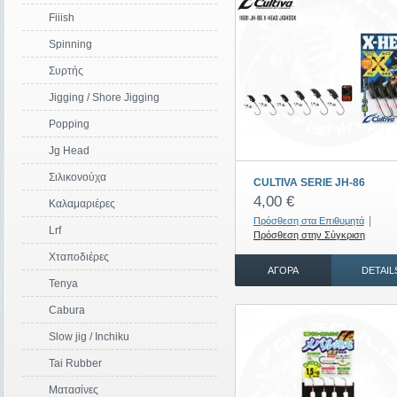
Fiiish
Spinning
Συρτής
Jigging / Shore Jigging
Popping
Jg Head
Σιλικονούχα
CULTIVA SERIE JH-86
4,00 €
Καλαμαριέρες
|
Πρόσθεση στα Επιθυμητά
Lrf
Πρόσθεση στην Σύγκριση
Χταποδιέρες
ΑΓΟΡΆ
DETAIL
Tenya
Cabura
Slow jig / Ιnchiku
Tai Rubber
Ματασίνες