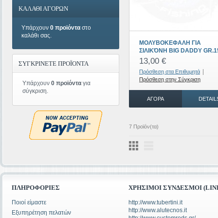
ΚΑΛΑΘΙ ΑΓΟΡΩΝ
Υπάρχουν
0 προϊόντα
στο
καλάθι σας.
ΜΟΛΥΒΟΚΕΦΑΛΗ ΓΙΑ
ΣΙΛΙΚΌΝΗ BIG DADDY GR.1
13,00 €
ΣΥΓΚΡΙΝΕΤΕ ΠΡΟΪΟΝΤΑ
|
Πρόσθεση στα Επιθυμητά
Πρόσθεση στην Σύγκριση
Υπάρχουν
0 προϊόντα
για
σύγκριση.
ΑΓΟΡΆ
DETAIL
7 Προϊόν(τα)
ΠΛΗΡΟΦΟΡΊΕΣ
ΧΡΉΣΙΜΟΙ ΣΎΝΔΕΣΜΟΙ (LIN
Ποιοί είμαστε
http://www.tubertini.it
http://www.alutecnos.it
Εξυπηρέτηση πελατών