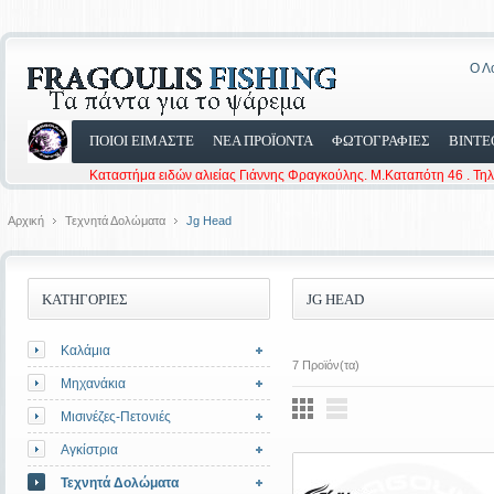
Ο Λ
ΠΟΙΟΙ ΕΙΜΑΣΤΕ
ΝΕΑ ΠΡΟΪΟΝΤΑ
ΦΩΤΟΓΡΑΦΙΕΣ
ΒΙΝΤΕ
Καταστήμα ειδών αλιείας Γιάννης Φραγκούλης. Μ.Καταπότη 46 . Τη
Αρχική
Τεχνητά Δολώματα
Jg Head
ΚΑΤΗΓΟΡΙΕΣ
JG HEAD
Καλάμια
7 Προϊόν(τα)
Μηχανάκια
Μισινέζες-Πετονιές
Αγκίστρια
Τεχνητά Δολώματα