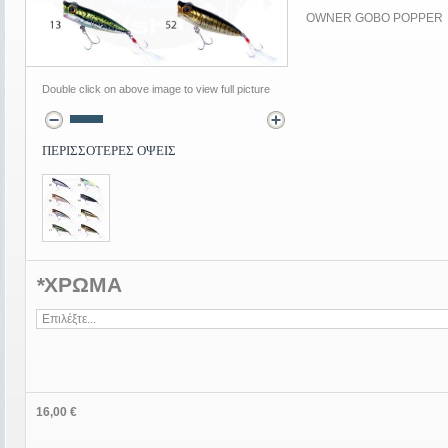
OWNER GOBO POPPER
Double click on above image to view full picture
ΠΕΡΙΣΣΟΤΕΡΕΣ ΟΨΕΙΣ
*
ΧΡΩΜΑ
16,00 €