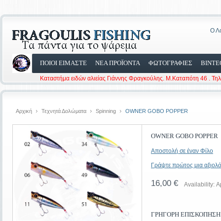
Ο Λ
ΠΟΙΟΙ ΕΙΜΑΣΤΕ
ΝΕΑ ΠΡΟΪΟΝΤΑ
ΦΩΤΟΓΡΑΦΙΕΣ
ΒΙΝΤΕ
Καταστήμα ειδών αλιείας Γιάννης Φραγκούλης. Μ.Καταπότη 46 . Τη
Αρχική
Τεχνητά Δολώματα
Spinning
OWNER GOBO POPPER
OWNER GOBO POPPER
Αποστολή σε έναν Φίλο
Γράψτε πρώτος μια αξιολό
16,00 €
Availability:
Α
ΓΡΉΓΟΡΗ ΕΠΙΣΚΌΠΗΣΗ