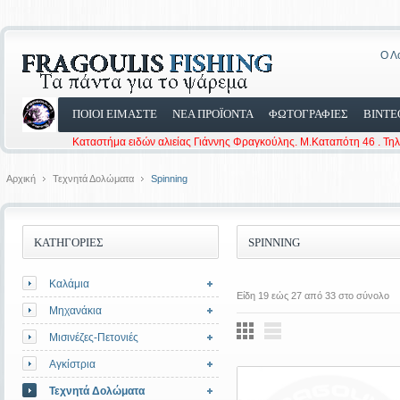
Ο Λ
ΠΟΙΟΙ ΕΙΜΑΣΤΕ
ΝΕΑ ΠΡΟΪΟΝΤΑ
ΦΩΤΟΓΡΑΦΙΕΣ
ΒΙΝΤΕ
Καταστήμα ειδών αλιείας Γιάννης Φραγκούλης. Μ.Καταπότη 46 . Τη
Αρχική
Τεχνητά Δολώματα
Spinning
ΚΑΤΗΓΟΡΙΕΣ
SPINNING
Καλάμια
Είδη 19 εώς 27 από 33 στο σύνολο
Μηχανάκια
Μισινέζες-Πετονιές
Αγκίστρια
Τεχνητά Δολώματα