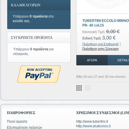
ΚΑΛΑΘΙ ΑΓΟΡΩΝ
Υπάρχουν
0 προϊόντα
στο
TUBERTINI ECCOLO MINN
καλάθι σας.
PR- 40 col.15
6,00 €
Κανονική Τιμή:
3,00 €
ΣΥΓΚΡΙΝΕΤΕ ΠΡΟΪΟΝΤΑ
Ειδική Τιμή:
|
Πρόσθεση στα Επιθυμητά
Πρόσθεση στην Σύγκριση
Υπάρχουν
0 προϊόντα
για
σύγκριση.
ΑΓΟΡΆ
DETAIL
Είδη 19 εώς 27 από 33 στο σύνολο
ΠΛΗΡΟΦΟΡΊΕΣ
ΧΡΉΣΙΜΟΙ ΣΎΝΔΕΣΜΟΙ (LIN
Ποιοί είμαστε
http://www.tubertini.it
http://www.alutecnos.it
Εξυπηρέτηση πελατών