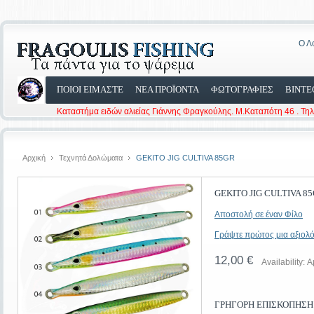
Ο Λ
ΠΟΙΟΙ ΕΙΜΑΣΤΕ
ΝΕΑ ΠΡΟΪΟΝΤΑ
ΦΩΤΟΓΡΑΦΙΕΣ
ΒΙΝΤΕ
Καταστήμα ειδών αλιείας Γιάννης Φραγκούλης. Μ.Καταπότη 46 . Τη
Αρχική
Τεχνητά Δολώματα
GEKITO JIG CULTIVA 85GR
GEKITO JIG CULTIVA 8
Αποστολή σε έναν Φίλο
Γράψτε πρώτος μια αξιολό
12,00 €
Availability:
Α
ΓΡΉΓΟΡΗ ΕΠΙΣΚΌΠΗΣΗ