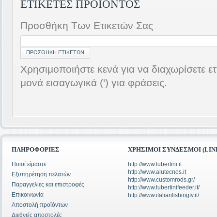
ΕΤΙΚΈΤΕΣ ΠΡΟΪΌΝΤΟΣ
Προσθήκη Των Ετικετών Σας
ΠΡΟΣΘΉΚΗ ΕΤΙΚΕΤΏΝ
Χρησιμοποιήστε κενά για να διαχωρίσετε ετ
μονά εισαγωγικά (') για φράσεις.
ΠΛΗΡΟΦΟΡΊΕΣ
ΧΡΉΣΙΜΟΙ ΣΎΝΔΕΣΜΟΙ (LIN
Ποιοί είμαστε
http://www.tubertini.it
http://www.alutecnos.it
Εξυπηρέτηση πελατών
http://www.customrods.gr/
Παραγγελίες και επιστροφές
http://www.tubertinifeeder.it/
Επικοινωνία
http://www.italianfishingtv.it/
Αποστολή προϊόντων
Διεθνείς αποστολές