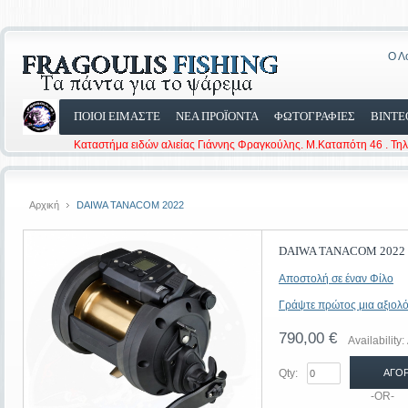
Ο Λ
ΠΟΙΟΙ ΕΙΜΑΣΤΕ
ΝΕΑ ΠΡΟΪΟΝΤΑ
ΦΩΤΟΓΡΑΦΙΕΣ
ΒΙΝΤΕ
Καταστήμα ειδών αλιείας Γιάννης Φραγκούλης. Μ.Καταπότη 46 . Τη
Αρχική
DAIWA TANACOM 2022
DAIWA TANACOM 2022
Αποστολή σε έναν Φίλο
Γράψτε πρώτος μια αξιολό
790,00 €
Availability:
Qty:
ΑΓΟ
-OR-